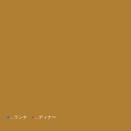
■
…ランチ
■
…ディナー