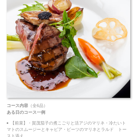
コース内容
（全6品）
ある日のコース一例
【前菜】・賀茂茄子の煮こごりと活アジのマリネ・冷たいト
マトのスムージーとキャビア・ビーツのマリネとラルド トー
スト添え