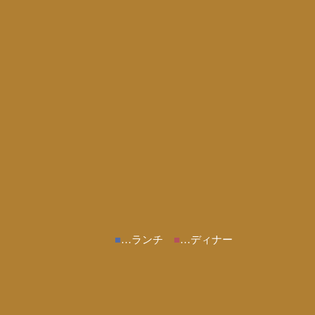
■
…ランチ
■
…ディナー